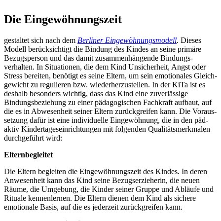
Die Eingewöhnungszeit
gestaltet sich nach dem
Berliner Eingewöhnungs­modell
. Dieses
Modell berücksichtigt die Bindung des Kindes an seine primäre
Bezugs­person und das damit zusammen­hängende Bindungs­
verhalten. In Situationen, die dem Kind Unsicher­heit, Angst oder
Stress bereiten, benötigt es seine Eltern, um sein emotionales Gleich­
gewicht zu regulieren bzw. wiederherzustellen. In der KiTa ist es
deshalb besonders wichtig, dass das Kind eine zuverlässige
Bindungs­be­ziehung zu einer pädagogischen Fachkraft aufbaut, auf
die es in Ab­wesen­heit seiner Eltern zurück­greifen kann. Die Voraus­
setzung dafür ist eine individuelle Eingewöhnung, die in den päd-
aktiv Kinder­tages­ein­richtungen mit folgenden Qualitäts­merkmalen
durchgeführt wird:
Elternbegleitet
Die Eltern begleiten die Ein­ge­wöhnungs­zeit des Kindes. In deren
An­wesen­heit kann das Kind seine Bezugs­erzieherin, die neuen
Räume, die Umgebung, die Kinder seiner Gruppe und Abläufe und
Rituale kennenlernen. Die Eltern dienen dem Kind als sichere
emotionale Basis, auf die es jederzeit zurückgreifen kann.