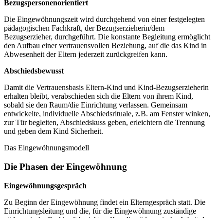
Bezugspersonenorientiert
Die Eingewöhnungszeit wird durch­gehend von einer fest­gelegten
pädagogischen Fachkraft, der Bezugs­erzieherin/dem
Bezugserzieher, durchgeführt. Die konstante Beglei­tung ermöglicht
den Auf­bau einer vertrauens­vollen Beziehung, auf die das Kind in
Abwesenheit der Eltern jederzeit zurückgreifen kann.
Abschiedsbewusst
Damit die Vertrauensbasis Eltern-Kind und Kind-Bezugs­erzieherin
er­halten bleibt, verab­schieden sich die Eltern von ihrem Kind,
sobald sie den Raum/die Einrichtung verlassen. Gemeinsam
entwickelte, individuelle Abschieds­rituale, z.B. am Fenster winken,
zur Tür begleiten, Abschiedskuss geben, erleichtern die Trennung
und geben dem Kind Sicherheit.
Das Eingewöhnungsmodell
Die Phasen der Eingewöhnung
Eingewöhnungsgespräch
Zu Beginn der Eingewöhnung findet ein Elterngespräch statt. Die
Einrichtungsleitung und die, für die Eingewöhnung zuständige