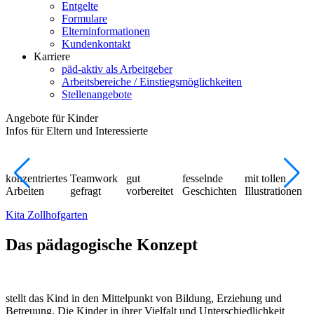
Entgelte
Formulare
Elterninformationen
Kundenkontakt
Karriere
päd-aktiv als Arbeitgeber
Arbeitsbereiche / Einstiegsmöglichkeiten
Stellenangebote
Angebote für Kinder
Infos für Eltern und Interessierte
konzentriertes
Teamwork
gut
fesselnde
mit tollen
Arbeiten
gefragt
vorbereitet
Geschichten
Illustrationen
Kita Zollhofgarten
Das pädagogische Konzept
stellt das Kind in den Mittelpunkt von Bildung, Erziehung und
Betreuung. Die Kinder in ihrer Viel­falt und Unter­schied­lichkeit