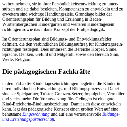
wahr­zu­nehmen, sie in ihrer Persönlichkeits­entwick­lung zu unter­
stützen und sie dabei be­gleiten, Kompetenzen zu ent­wi­ckeln und zu
erweitern sind wichtige Handlungs­ziele. Grund­lage bildet der
Orientierungs­plan für Bildung und Er­zieh­ung in Baden-
Württembergischen Kinder­gärten und weiteren Kinder­tages­ein­
richtungen sowie das Infans-Konzept der Früh­päda­go­gik.
Im Orientierungsplan sind Bildungs- und Ent­wick­lungs­felder
definiert, die den ve­rbindlichen Bildungs­auftrag für Kinder­tages­ein­
richtungen festlegen. Dies umfassen die Bereiche Kör­per, Sinne,
Sprache, Denken, Gefühl und Mit­gefühl sowie den Bereich Sinn,
Werte, Religion.
Die pädagogischen Fachkräfte
in den päd-aktiv Kindertages­einrichtungen begleiten die Kinder in
ihren individuellen Entwicklungs- und Bildungs­prozessen. Dabei
sind sie Spiel­partner, Tröster, Grenzen-Setzer, Impul­geber, Vermit­tler
und vieles mehr. Die Voraus­setzung fürs Gelingen ist eine gute
Kind-Erzieherin-Bindungs­beziehung. Damit sich diese ent­wickeln
kann, legt das pädagogische Konzept einen großen Wert auf eine
behutsame
Eingewöhnung
und auf eine ver­trauens­volle
Bildungs-
und Erziehungs­partnerschaft
.