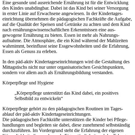
Eine gesunde und ausreichende Ernährung ist für die Ent­wicklung
des Kindes unab­dingbar. Dabei ist das Kind bei seiner Ver­sorgung
in erster Linie auf Erwachsene angewiesen. In der Kindertages­
einrichtung über­nehmen die pädagogischen Fach­kräfte die Aufgabe,
auf die Qualität der Speisen und Getränke zu achten und dem Kind
nach ernährungs­wissen­schaftlichen Erkennt­nissen eine aus­
gewogene Ernährung zu bieten. Essen ist mehr als Nahrungs­
aufnahme. Die Atmosphäre, die ein Kind während der Mahl­zeiten
wahrnimmt, beeinflusst seine Essgewohn­heiten und die Erfahrung,
Essen als Genuss zu erleben.
In den päd-aktiv Kindertages­einrichtungen wird die Gestaltung des
Mittags­tischs nicht nur unter organi­satorischen Gesicht­spunkten,
sondern vor allem auch als Ernährungs­bildung verstanden.
Körperpflege und Hygiene
„Körperpflege unterstützt das Kind dabei, ein positives
Selbstbild zu entwickeln“
Körperpflege gehört zu den pädagogischen Routinen im Tages­
ablauf der päd-aktiv Kindertage­seinrichtungen.
Die pädagogischen Fach­kräfte unter­stützen die Kinder bei Pflege­
hand­lungen und begleiten sie dabei, diese zunehmend selbst­ständig
durch­zuführen. Im Vorder­grund steht die Erfahr­ung der eigenen