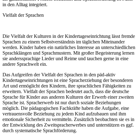
in den Alltag integriert.
Vielfalt der Sprachen
Die Vielfalt der Kulturen in der Kindertage­seinrichtung lässt fremde
Sprachen zu einem Selbst­verständnis im täglichen Mit­einander
werden. Kinder haben ein natürliches Interesse an unter­schiedlichen
Sprach­klängen und Sprach­mustern. Mit großer Be­geisterung lernen
sie anders­sprachige Lieder und Reime und tauchen gerne in eine
andere Sprach­welt ein.
Das Aufgreifen der Vielfalt der Sprachen in den päd-aktiv
Kindertage­seinrichtungen ist eine Sprac­herziehung der besonderen
Art und ermöglicht den Kindern, ihre sprachlichen Fähig­keiten zu
erweitern. Vielfalt der Sprachen bedeutet auch, dass die deutsche
Sprache für Kinder aus anderen Kulturen der Erwerb einer zweiten
Sprache ist. Sprach­erwerb ist nur durch soziale Be­ziehungen
möglich. Die pädagogischen Fachkräfte haben die Aufgabe, eine
vertrauensvolle Beziehung zu jedem Kind aufzubauen und ihm
emotionale Sicher­heit zu vermitteln. Zusätzlich beobachten sie es in
der Ent­wick­lung des Zweit­spracherwerbes und unter­stützen es ggf.
durch systematische Sprachförderung.