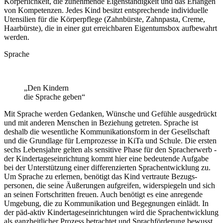
Körperl­ichkeit, die zu­nehmende Eigen­ständig­keit und das Erlangen
von Kompetenzen. Jedes Kind besitzt ent­sprechende individuelle
Utensilien für die Körper­pflege (Zahnbürste, Zahnpasta, Creme,
Haarbürste), die in einer gut erreichbaren Eigentums­box aufbewahrt
werden.­
Sprache
„Den Kindern
die Sprache geben“
Mit Sprache werden Gedanken, Wünsche und Gefühle aus­gedrückt
und mit anderen Menschen in Beziehung getreten. Sprache ist
deshalb die wesentliche Kommunikations­form in der Gesellschaft
und die Grundlage für Lern­prozesse in KiTa und Schule. Die ersten
sechs Lebens­jahre gelten als sensitive Phase für den Sprach­erwerb -
der Kindertages­einrichtung kommt hier eine bedeutende Aufgabe
bei der Unterstützung einer differenzierten Sprach­entwicklung zu.
Um Sprache zu erlernen, benötigt das Kind vertraute Bezugs­
personen, die seine Äußerungen aufgreifen, widerspiegeln und sich
an seinen Fort­schritten freuen. Auch benötigt es eine anregende
Umgebung, die zu Kommunikation und Begegnungen einlädt. In
der päd-aktiv Kindertages­einrichtungen wird die Sprach­entwicklung
als ganz­heitlicher Prozess betrachtet und Sprach­förderung bewusst