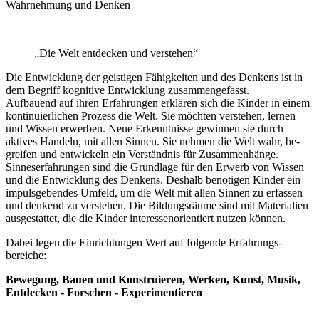
Wahrnehmung und Denken
„Die Welt entdecken und verstehen“
Die Entwicklung der geistigen Fähig­keiten und des Denkens ist in
dem Begriff kognitive Ent­wicklung zusammen­gefasst.
Aufbauend auf ihren Erfahr­ungen er­klären sich die Kinder in einem
kontinuier­lichen Prozess die Welt. Sie möchten ver­ste­hen, ler­nen
und Wissen erwerben. Neue Erkennt­nisse gewin­nen sie durch
aktives Handeln, mit allen Sinnen. Sie nehmen die Welt wahr, be­
greifen und entwickeln ein Ver­ständnis für Zu­sammen­hänge.
Sinnes­erfahr­ungen sind die Grund­lage für den Erwerb von Wissen
und die Entwick­lung des Denkens. Deshalb be­nö­tigen Kinder ein
impuls­gebendes Um­feld, um die Welt mit allen Sinnen zu er­fassen
und denkend zu ver­stehen. Die Bildungs­räume sind mit Materialien
aus­ge­stattet, die die Kinder interessen­orientiert nutzen können.
Dabei legen die Ein­richtungen Wert auf folgende Erfahrungs­
bereiche:
Bewegung, Bauen und Konstruieren, Werken, Kunst, Musik,
Entdecken - Forschen - Experimentieren