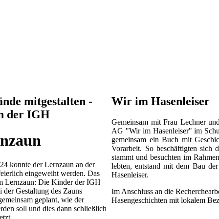
nde mitgestalten -
Wir im Hasenleiser
n der IGH
Gemeinsam mit Frau Lechner und 
AG "Wir im Hasenleiser" im Schul
rnzaun
gemeinsam ein Buch mit Geschicht
Vorarbeit. So beschäftigten sich
stammt und besuchten im Rahmen i
24 konnte der Lernzaun an der
lebten, entstand mit dem Bau der
feierlich eingeweiht werden. Das
Hasenleiser.
m Lernzaun: Die Kinder der IGH
 der Gestaltung des Zauns
Im Anschluss an die Recherchearbei
 gemeinsam geplant, wie der
Hasengeschichten mit lokalem Bezu
rden soll und dies dann schließlich
tzt.