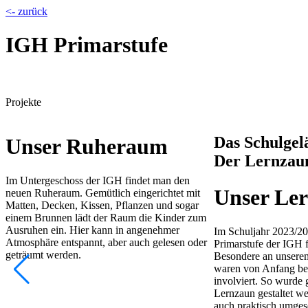
<- zurück
IGH Primarstufe
Projekte
Das Schulgelä
Unser Ruheraum
Der Lernzau
Im Untergeschoss der IGH findet man den
Unser Le
neuen Ruheraum. Gemütlich eingerichtet mit
Matten, Decken, Kissen, Pflanzen und sogar
einem Brunnen lädt der Raum die Kinder zum
Ausruhen ein. Hier kann in angenehmer
Im Schuljahr 2023/20
Atmosphäre entspannt, aber auch gelesen oder
Primarstufe der IGH 
geträumt werden.
Besondere an unsere
waren von Anfang bei
involviert. So wurde
Lernzaun gestaltet we
auch praktisch umgese