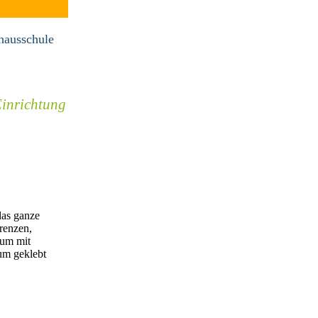
hausschule
Einrichtung
das ganze
renzen,
aum mit
um geklebt