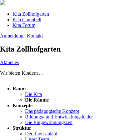
Kita Zollhofgarten
Kita Campbell
Kita Forum
Anmeldung
|
Kontakt
Kita Zollhofgarten
Aktuelles
Wir bieten Kindern ...
Navigation
Raum
überspringen
Die Kita
Die Räume
Konzepte
Das pädagogische Konzept
Bildungs- und Entwicklungsfelder
Die Eingewöhnungszeit
Struktur
Der Tagesablauf
Unser Team