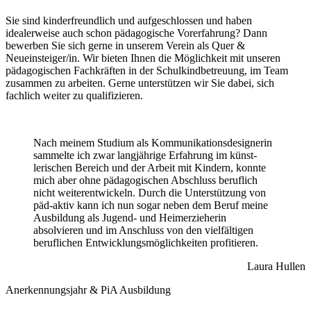
Sie sind kinderfreundlich und aufgeschlossen und haben
idealerweise auch schon pädagogische Vorerfahrung? Dann
bewerben Sie sich gerne in unserem Verein als Quer &
Neueinsteiger/in. Wir bieten Ihnen die Möglich­keit mit unseren
pädagogischen Fach­kräften in der Schulkindbetreuung, im Team
zusammen zu arbeiten. Gerne unter­stützen wir Sie dabei, sich
fachlich wei­ter zu qualifizieren.
Nach meinem Studium als Kommunikations­designerin
sammelte ich zwar langjährige Erfahrung im künst­
lerischen Bereich und der Arbeit mit Kin­dern, konnte
mich aber ohne pädagogischen Ab­schluss beruf­lich
nicht weiter­entwickeln. Durch die Unter­stützung von
päd-aktiv kann ich nun sogar neben dem Beruf meine
Aus­bildung als Jugend- und Heim­erzieherin
absolvieren und im Anschluss von den viel­fältigen
beruflichen Entwicklungs­möglichkeiten profitieren.
Laura Hullen
Anerkennungsjahr & PiA Ausbildung