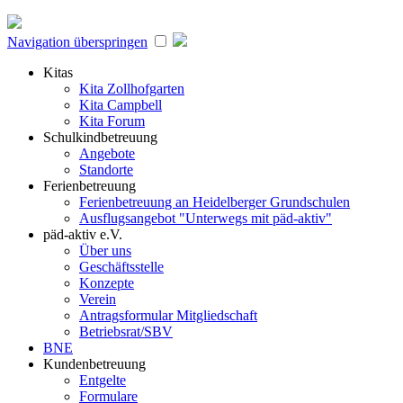
Navigation überspringen
Kitas
Kita Zollhofgarten
Kita Campbell
Kita Forum
Schulkindbetreuung
Angebote
Standorte
Ferienbetreuung
Ferienbetreuung an Heidelberger Grundschulen
Ausflugsangebot "Unterwegs mit päd-aktiv"
päd-aktiv e.V.
Über uns
Geschäftsstelle
Konzepte
Verein
Antragsformular Mitgliedschaft
Betriebsrat/SBV
BNE
Kundenbetreuung
Entgelte
Formulare