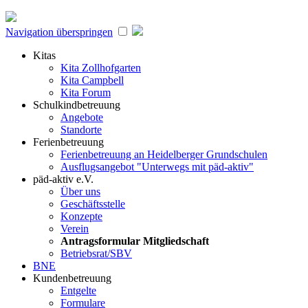
Navigation überspringen
Kitas
Kita Zollhofgarten
Kita Campbell
Kita Forum
Schulkindbetreuung
Angebote
Standorte
Ferienbetreuung
Ferienbetreuung an Heidelberger Grundschulen
Ausflugsangebot "Unterwegs mit päd-aktiv"
päd-aktiv e.V.
Über uns
Geschäftsstelle
Konzepte
Verein
Antragsformular Mitgliedschaft
Betriebsrat/SBV
BNE
Kundenbetreuung
Entgelte
Formulare