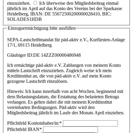
einzuziehen.
Ich überweise den Mitgliedsbeitrag einmal
jährlich im April auf das Konto des Vereins bei der Sparkasse
Heidelberg, IBAN: DE 55672500200000028410, BIC:
SOLADES1HDB
Einzugsermächtigung bitte ausfüllen
SEPA-Lastschriftmandat für päd-aktiv e.V., Kurfürsten-Anlage
17/1, 69115 Heidelberg
Gläubiger ID:DE 14ZZZ00000486948
Ich ermächtige päd-aktiv e.V. Zahlungen von meinem Konto
mittels Lastschrift einzuziehen. Zugleich weise ich mein
Kreditinstitut an, die von päd-aktiv e.V. auf mein Konto
gezogene Lastschrift einzulösen.
Hinweis: Ich kann innerhalb von acht Wochen, beginnend mit
dem Belastungsdatum, die Erstattung des belasteten Betrags
verlangen. Es gelten dabei die mit meinem Kreditinstitut
vereinbarten Bedingungen. Päd-aktiv wird den
Mitgliedsbeitrag jährlich im Laufe des Monats April einziehen.
Pflichtfeld
Kontoinhaber/in:
*
Pflichtfeld
IBAN
*