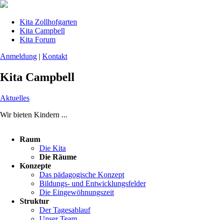
Kita Zollhofgarten
Kita Campbell
Kita Forum
Anmeldung
|
Kontakt
Kita Campbell
Aktuelles
Wir bieten Kindern ...
Navigation
Raum
überspringen
Die Kita
Die Räume
Konzepte
Das pädagogische Konzept
Bildungs- und Entwicklungsfelder
Die Eingewöhnungszeit
Struktur
Der Tagesablauf
Unser Team