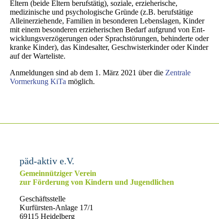
Eltern (beide Eltern berufs­tätig), soziale, erzieherische,
medizinische und psychologische Gründe (z.B. berufs­tätige
Allein­erziehende, Familien in besonderen Lebens­lagen, Kinder
mit einem besonderen erzieherischen Bedarf aufgrund von Ent­
wicklungs­verzögerungen oder Sprach­störungen, behinderte oder
kranke Kinder), das Kinde­salter, Geschwister­kinder oder Kinder
auf der Warte­liste.
Anmeldungen sind ab dem 1. März 2021 über die
Zentrale
Vormerkung KiTa
möglich.
päd-aktiv e.V.
Gemeinnütziger Verein
zur Förderung von Kindern und Jugendlichen
Geschäftsstelle
Kurfürsten-Anlage 17/1
69115 Heidelberg