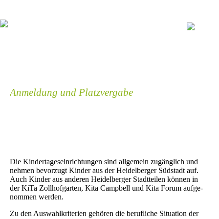
Navigation
überspringen
Anmeldung und Platzvergabe
Die Kindertageseinrichtungen sind allgemein zu­gäng­lich und
nehmen be­vor­zugt Kinder aus der Heidel­berger Süd­stadt auf.
Auch Kinder aus anderen Heidel­berger Stadt­teilen können in
der KiTa Zollhofgarten, Kita Campbell und Kita Forum auf­ge­
nommen werden.
Zu den Auswahlkriterien gehören die beruf­liche Situation der