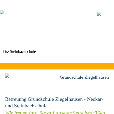
Navigation
überspringen
Die Steinbachschule
Grundschule Ziegelhausen
Betreuung Grundschule Ziegelhausen - Neckar-
und Steinbachschule
Wir freuen uns, Sie auf unserer Seite begrüßen