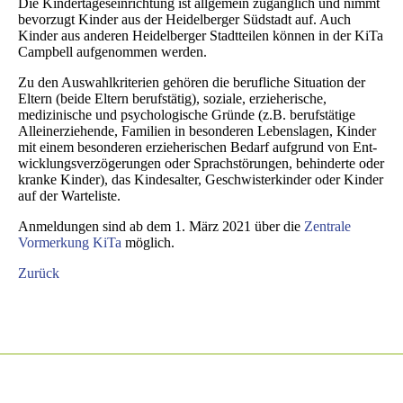
Die Kindertageseinrichtung ist allgemein zu­gäng­lich und nimmt
be­vor­zugt Kinder aus der Heidel­berger Süd­stadt auf. Auch
Kinder aus anderen Heidel­berger Stadt­teilen können in der KiTa
Campbell auf­ge­nommen werden.
Zu den Auswahlkriterien gehören die beruf­liche Situation der
Eltern (beide Eltern berufs­tätig), soziale, erzieherische,
medizinische und psychologische Gründe (z.B. berufs­tätige
Allein­erziehende, Familien in besonderen Lebens­lagen, Kinder
mit einem besonderen erzieherischen Bedarf aufgrund von Ent­
wicklungs­verzögerungen oder Sprach­störungen, behinderte oder
kranke Kinder), das Kinde­salter, Geschwister­kinder oder Kinder
auf der Warte­liste.
Anmeldungen sind ab dem 1. März 2021 über die
Zentrale
Vormerkung KiTa
möglich.
Zurück