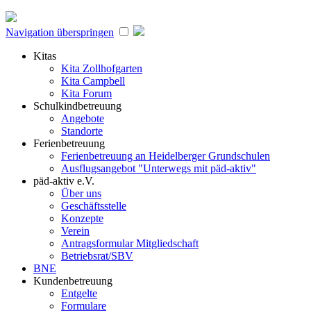
Navigation überspringen
Kitas
Kita Zollhofgarten
Kita Campbell
Kita Forum
Schulkindbetreuung
Angebote
Standorte
Ferienbetreuung
Ferienbetreuung an Heidelberger Grundschulen
Ausflugsangebot "Unterwegs mit päd-aktiv"
päd-aktiv e.V.
Über uns
Geschäftsstelle
Konzepte
Verein
Antragsformular Mitgliedschaft
Betriebsrat/SBV
BNE
Kundenbetreuung
Entgelte
Formulare