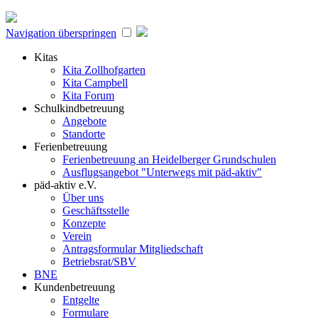
Navigation überspringen
Kitas
Kita Zollhofgarten
Kita Campbell
Kita Forum
Schulkindbetreuung
Angebote
Standorte
Ferienbetreuung
Ferienbetreuung an Heidelberger Grundschulen
Ausflugsangebot "Unterwegs mit päd-aktiv"
päd-aktiv e.V.
Über uns
Geschäftsstelle
Konzepte
Verein
Antragsformular Mitgliedschaft
Betriebsrat/SBV
BNE
Kundenbetreuung
Entgelte
Formulare