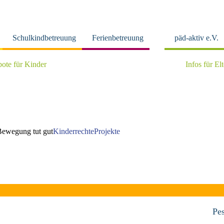
Schulkindbetreuung
Ferienbetreuung
päd-aktiv e.V.
ote für Kinder
Infos für El
Bewegung tut gut
Kinderrechte
Projekte
Pes