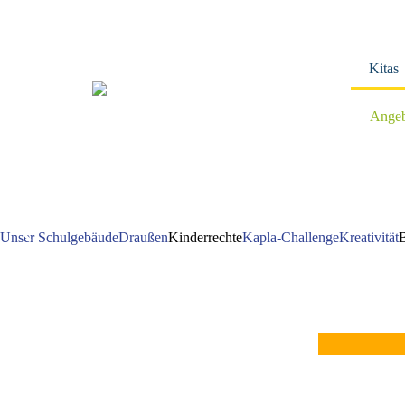
Navigation
überspringen
Kitas
Angeb
Unser Schulgebäude
Draußen
Kinderrechte
Kapla-Challenge
Kreativität