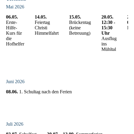
Mai 2026
06.05.
14.05.
15.05.
20.05.
23.
Erste-
Feiertag
Brückentag
12:30 -
07.
Hilfe-
Christi
(keine
15:30
Pfi
Kurs für
Himmelfahrt
Betreuung)
Uhr
die
Ausflug
Hofhelfer
ins
Mühltal
Juni 2026
08.06.
1. Schultag nach den Ferien
Juli 2026