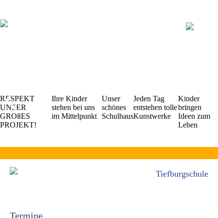
Navigation
überspringen
RESPEKT
Ihre Kinder
Unser
Jeden Tag
Kinder
UNSER
stehen bei uns
schönes
entstehen tolle
bringen
GROßES
im Mittelpunkt
Schulhaus
Kunstwerke
Ideen zum
PROJEKT!
Leben
Tiefburgschule
Termine