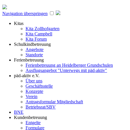
Navigation überspringen
Kitas
Kita Zollhofgarten
Kita Campbell
Kita Forum
Schulkindbetreuung
Angebote
Standorte
Ferienbetreuung
Ferienbetreuung an Heidelberger Grundschulen
Ausflugsangebot "Unterwegs mit päd-aktiv"
päd-aktiv e.V.
Über uns
Geschäftsstelle
Konzepte
Verein
Antragsformular Mitgliedschaft
Betriebsrat/SBV
BNE
Kundenbetreuung
Entgelte
Formulare