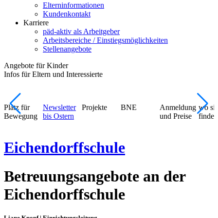
Elterninformationen
Kundenkontakt
Karriere
päd-aktiv als Arbeitgeber
Arbeitsbereiche / Einstiegsmöglichkeiten
Stellenangebote
Angebote für Kinder
Infos für Eltern und Interessierte
Platz für
Newsletter
Projekte
BNE
Anmeldung
wo si
Bewegung
bis Ostern
und Preise
finden
Eichendorffschule
Betreuungsangebote an der
Eichendorffschule
Liane Knopf | Einrichtungsleitung