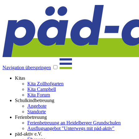
Navigation überspringen
Kitas
Kita Zollhofgarten
Kita Campbell
Kita Forum
Schulkindbetreuung
Angebote
Standorte
Ferienbetreuung
Ferienbetreuung an Heidelberger Grundschulen
Ausflugsangebot "Unterwegs mit päd-aktiv"
päd-aktiv e.V.